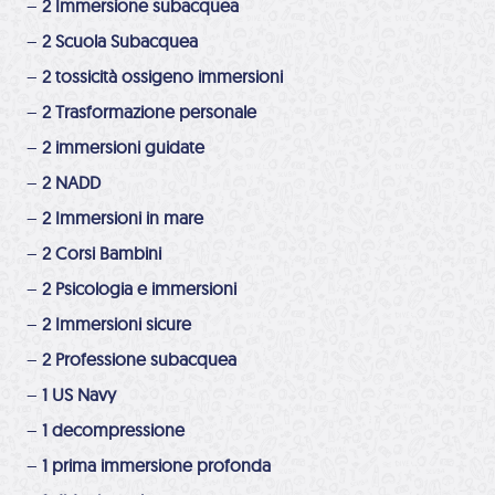
–
2 Immersione subacquea
–
2 Scuola Subacquea
–
2 tossicità ossigeno immersioni
–
2 Trasformazione personale
–
2 immersioni guidate
–
2 NADD
–
2 Immersioni in mare
–
2 Corsi Bambini
–
2 Psicologia e immersioni
–
2 Immersioni sicure
–
2 Professione subacquea
–
1 US Navy
–
1 decompressione
–
1 prima immersione profonda