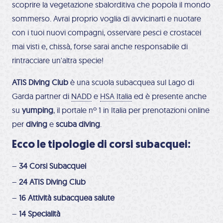
scoprire la vegetazione sbalorditiva che popola il mondo
sommerso. Avrai proprio voglia di avvicinarti e nuotare
con i tuoi nuovi compagni, osservare pesci e crostacei
mai visti e, chissà, forse sarai anche responsabile di
rintracciare un'altra specie!
ATIS Diving Club
è una scuola subacquea sul Lago di
Garda partner di
NADD
e
HSA Italia
ed è presente anche
su
yumping
, il portale nº 1 in Italia per prenotazioni online
per
diving
e
scuba diving
.
Ecco le tipologie di corsi subacquei:
–
34 Corsi Subacquei
–
24 ATIS Diving Club
–
16 Attività subacquea salute
–
14 Specialità