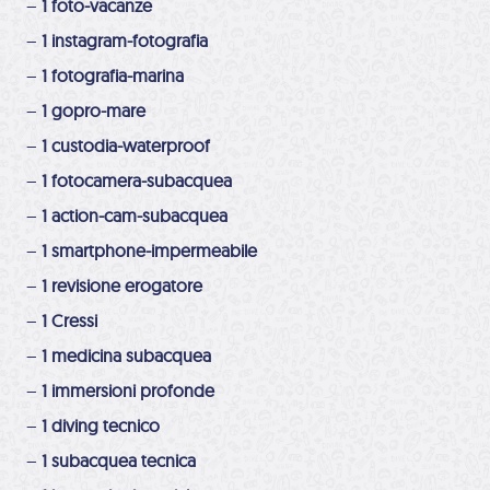
–
1 foto-vacanze
–
1 instagram-fotografia
–
1 fotografia-marina
–
1 gopro-mare
–
1 custodia-waterproof
–
1 fotocamera-subacquea
–
1 action-cam-subacquea
–
1 smartphone-impermeabile
–
1 revisione erogatore
–
1 Cressi
–
1 medicina subacquea
–
1 immersioni profonde
–
1 diving tecnico
–
1 subacquea tecnica