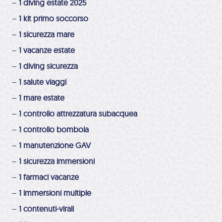
–
1 diving estate 2025
–
1 kit primo soccorso
–
1 sicurezza mare
–
1 vacanze estate
–
1 diving sicurezza
–
1 salute viaggi
–
1 mare estate
–
1 controllo attrezzatura subacquea
–
1 controllo bombola
–
1 manutenzione GAV
–
1 sicurezza immersioni
–
1 farmaci vacanze
–
1 immersioni multiple
–
1 contenuti-virali