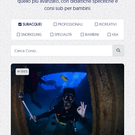
quello più avanzato, con didattiche specifiche e
corsi sub per bambini.
SUBACQUEI
PROFESSIONALI
RICREATIVI
SNORKELING
SPECIALITÀ
BAMBINI
HSA
1503