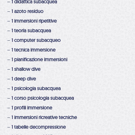
–
1 didattica subacquea
–
1 azoto residuo
–
1 immersioni ripetitive
–
1 teoria subacquea
–
1 computer subacqueo
–
1 tecnica immersione
–
1 pianificazione immersioni
–
1 shallow dive
–
1 deep dive
–
1 psicologia subacquea
–
1 corso psicologia subacquea
–
1 profili immersione
–
1 immersioni ricreative tecniche
–
1 tabelle decompressione