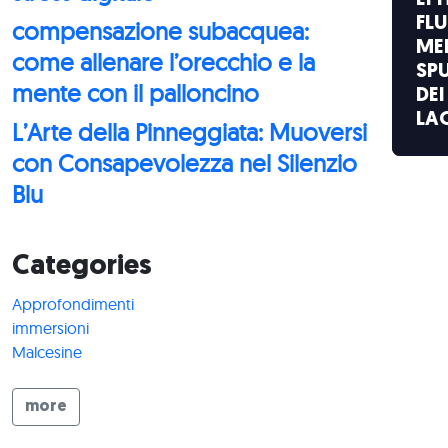
EP
FLU
compensazione subacquea:
ME
come allenare l’orecchio e la
SP
mente con il palloncino
DEI
LA
L’Arte della Pinneggiata: Muoversi
con Consapevolezza nel Silenzio
Blu
Categories
Approfondimenti
immersioni
Malcesine
more