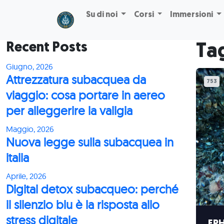
Skip to main content
Su di noi
Corsi
Immersioni
Recent Posts
Tag
Giugno, 2026
Attrezzatura subacquea da
753
viaggio: cosa portare in aereo
per alleggerire la valigia
Maggio, 2026
Nuova legge sulla subacquea in
italia
Aprile, 2026
Digital detox subacqueo: perché
il silenzio blu è la risposta allo
stress digitale