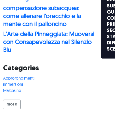
RE
SU
compensazione subacquea:
GU
come allenare l’orecchio e la
CO
mente con il palloncino
PR
SE
L’Arte della Pinneggiata: Muoversi
ST
con Consapevolezza nel Silenzio
DIF
Blu
SC
Categories
Approfondimenti
immersioni
Malcesine
more