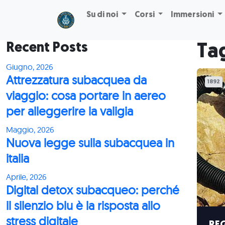
Skip to main content
Su di noi
Corsi
Immersioni
Recent Posts
Tag
Giugno, 2026
Attrezzatura subacquea da
1892
viaggio: cosa portare in aereo
per alleggerire la valigia
Maggio, 2026
Nuova legge sulla subacquea in
italia
Aprile, 2026
Digital detox subacqueo: perché
il silenzio blu è la risposta allo
stress digitale