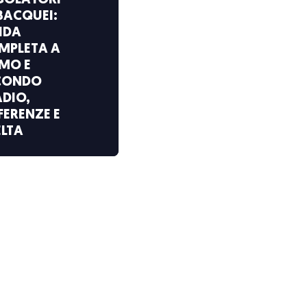
GOLATORI
BACQUEI:
IDA
MPLETA A
IMO E
CONDO
ADIO,
FERENZE E
ELTA