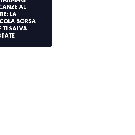
T FARMACI
CANZE AL
RE: LA
CCOLA BORSA
 TI SALVA
STATE