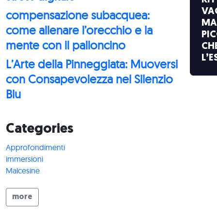
KI
VA
compensazione subacquea:
MA
come allenare l’orecchio e la
PI
mente con il palloncino
CHE
L’E
L’Arte della Pinneggiata: Muoversi
con Consapevolezza nel Silenzio
Blu
Categories
Approfondimenti
immersioni
Malcesine
more