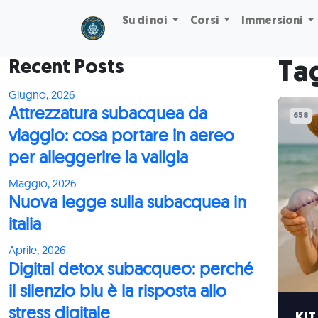
Skip to main content
Su di noi
Corsi
Immersioni
Recent Posts
Tag
Giugno, 2026
Attrezzatura subacquea da
658
viaggio: cosa portare in aereo
per alleggerire la valigia
Maggio, 2026
Nuova legge sulla subacquea in
italia
Aprile, 2026
Digital detox subacqueo: perché
il silenzio blu è la risposta allo
stress digitale