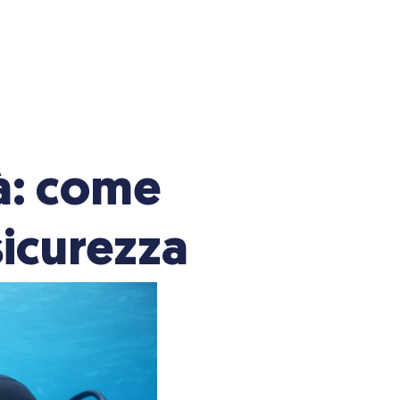
à: come
sicurezza