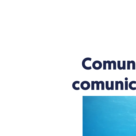
Comuni
comunica