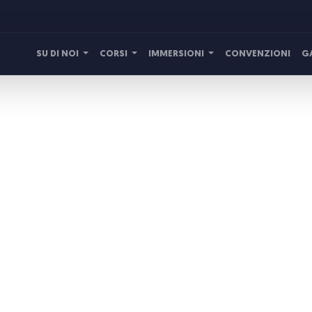
CONVENZIONI
G
SU DI NOI
CORSI
IMMERSIONI
DOMANDE
FREQUENTI