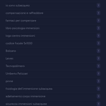
io sono subacqueo
1
compensazione e raffreddore
1
farmaci per compensare
1
libro psicologia immersioni
1
logo centro immersioni
1
codice fiscale 5x1000
1
Bolzano
1
Laives
1
Tecnopolimero
1
Umberto Pelizzari
1
pinne
1
fisiologia dell'immersione subacquea
1
adattamento corpo immersione
1
sicurezza immersioni subacquee
1