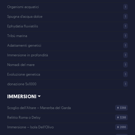
Organismi acquatici
1
Spugna d'acqua dolce
1
Ephydatia fluviatilis
1
Tribù marina
1
Adattamenti genetici
1
Immersione in profondità
1
Nomadi del mare
1
Evoluzione genetica
1
donazione 5x1000
1
IMMERSIONI
Scoglio dell’Altare – Manerba del Garda
3368
Relitto Roma o Delsy
3288
Immersione – Isola Dell’Olivo
2666