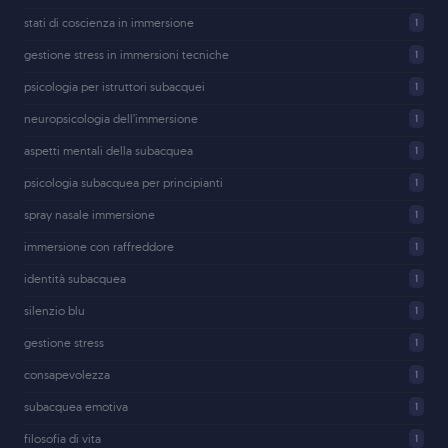
stati di coscienza in immersione
1
gestione stress in immersioni tecniche
1
psicologia per istruttori subacquei
1
neuropsicologia dell’immersione
1
aspetti mentali della subacquea
1
psicologia subacquea per principianti
1
spray nasale immersione
1
immersione con raffreddore
1
identità subacquea
1
silenzio blu
1
gestione stress
1
consapevolezza
1
subacquea emotiva
1
filosofia di vita
1