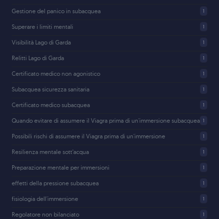
Gestione del panico in subacquea
1
Superare i limiti mentali
1
Visibilità Lago di Garda
1
Relitti Lago di Garda
1
Certificato medico non agonistico
1
Subacquea sicurezza sanitaria
1
Certificato medico subacquea
1
Quando evitare di assumere il Viagra prima di un'immersione subacquea
1
Possibili rischi di assumere il Viagra prima di un'immersione
1
Resilienza mentale sott’acqua
1
Preparazione mentale per immersioni
1
effetti della pressione subacquea
1
fisiologia dell'immersione
1
Regolatore non bilanciato
1