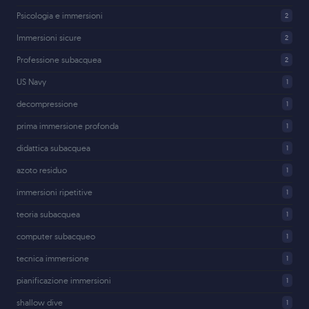
Psicologia e immersioni
2
Immersioni sicure
2
Professione subacquea
2
US Navy
1
decompressione
1
prima immersione profonda
1
didattica subacquea
1
azoto residuo
1
immersioni ripetitive
1
teoria subacquea
1
computer subacqueo
1
tecnica immersione
1
pianificazione immersioni
1
shallow dive
1