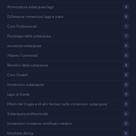
Attrezzatura subacquea lago
9
Differenze immersioni lago e mare
8
Corsi Professionali
7
Psicologia della subacquea
7
sicurezza subacquea
6
Alberto Tumminelli
6
Benefici della subacquea
6
Corsi Disabili
6
Immersioni subacquee
5
Lago di Garda
5
Effetti del Viagra e di altri farmaci sulle immersioni subacquee
5
Subacquea professionale
4
Immersioni ricreative certificato medico
4
Istruttore diving
4