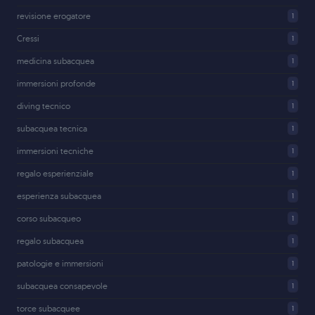
revisione erogatore
1
Cressi
1
medicina subacquea
1
immersioni profonde
1
diving tecnico
1
subacquea tecnica
1
immersioni tecniche
1
regalo esperienziale
1
esperienza subacquea
1
corso subacqueo
1
regalo subacquea
1
patologie e immersioni
1
subacquea consapevole
1
torce subacquee
1