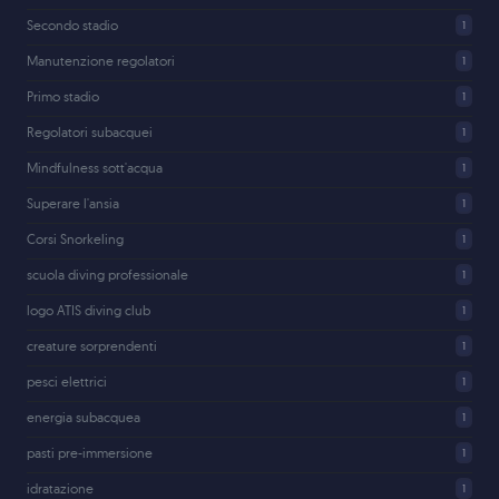
Secondo stadio
1
Manutenzione regolatori
1
Primo stadio
1
Regolatori subacquei
1
Mindfulness sott'acqua
1
Superare l'ansia
1
Corsi Snorkeling
1
scuola diving professionale
1
logo ATIS diving club
1
creature sorprendenti
1
pesci elettrici
1
energia subacquea
1
pasti pre-immersione
1
idratazione
1