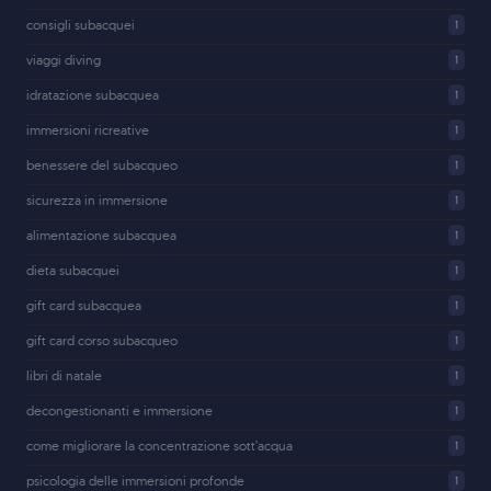
consigli subacquei
1
viaggi diving
1
idratazione subacquea
1
immersioni ricreative
1
benessere del subacqueo
1
sicurezza in immersione
1
alimentazione subacquea
1
dieta subacquei
1
gift card subacquea
1
gift card corso subacqueo
1
libri di natale
1
decongestionanti e immersione
1
come migliorare la concentrazione sott’acqua
1
psicologia delle immersioni profonde
1