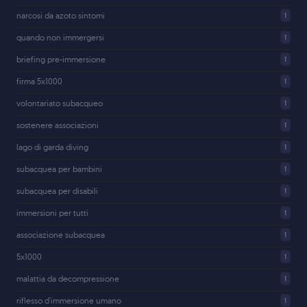
narcosi da azoto sintomi
1
quando non immergersi
1
briefing pre-immersione
1
firma 5x1000
1
volontariato subacqueo
1
sostenere associazioni
1
lago di garda diving
1
subacquea per bambini
1
subacquea per disabili
1
immersioni per tutti
1
associazione subacquea
1
5x1000
1
malattia da decompressione
1
riflesso d'immersione umano
1