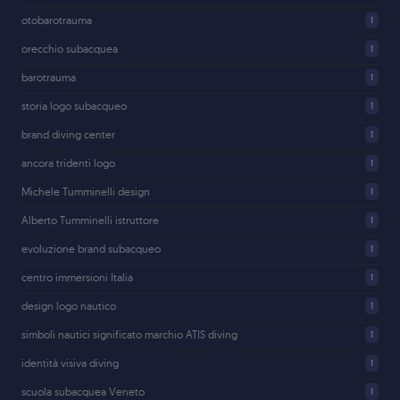
otobarotrauma
1
orecchio subacquea
1
barotrauma
1
storia logo subacqueo
1
brand diving center
1
ancora tridenti logo
1
Michele Tumminelli design
1
Alberto Tumminelli istruttore
1
evoluzione brand subacqueo
1
centro immersioni Italia
1
design logo nautico
1
simboli nautici significato marchio ATIS diving
1
identità visiva diving
1
scuola subacquea Veneto
1