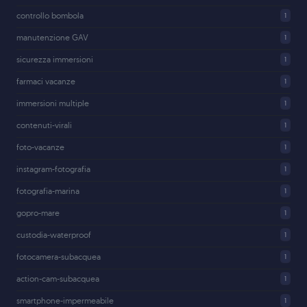
controllo bombola
1
manutenzione GAV
1
sicurezza immersioni
1
farmaci vacanze
1
immersioni multiple
1
contenuti-virali
1
foto-vacanze
1
instagram-fotografia
1
fotografia-marina
1
gopro-mare
1
custodia-waterproof
1
fotocamera-subacquea
1
action-cam-subacquea
1
smartphone-impermeabile
1