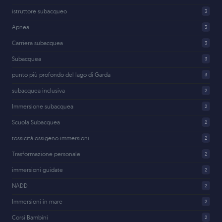
istruttore subacqueo
3
Apnea
3
Carriera subacquea
3
Subacquea
3
punto più profondo del lago di Garda
3
subacquea inclusiva
2
Immersione subacquea
2
Scuola Subacquea
2
tossicità ossigeno immersioni
2
Trasformazione personale
2
immersioni guidate
2
NADD
2
Immersioni in mare
2
Corsi Bambini
2