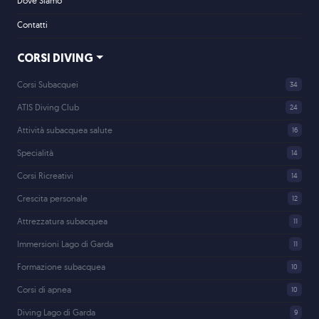
Dove Siamo
Contatti
CORSI DIVING
Corsi Subacquei
34
ATIS Diving Club
24
Attività subacquea salute
16
Specialità
14
Corsi Ricreativi
14
Crescita personale
12
Attrezzatura subacquea
11
Immersioni Lago di Garda
11
Formazione subacquea
10
Corsi di apnea
10
Diving Lago di Garda
9