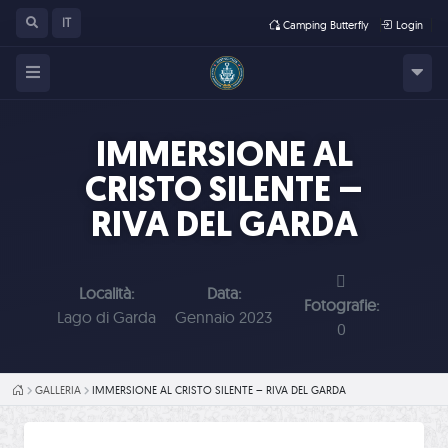
IT
Camping Butterfly
Login
IMMERSIONE AL
CRISTO SILENTE –
RIVA DEL GARDA
Località:
Data:
Fotografie:
Lago di Garda
Gennaio 2023
0
HOME
GALLERIA
IMMERSIONE AL CRISTO SILENTE – RIVA DEL GARDA