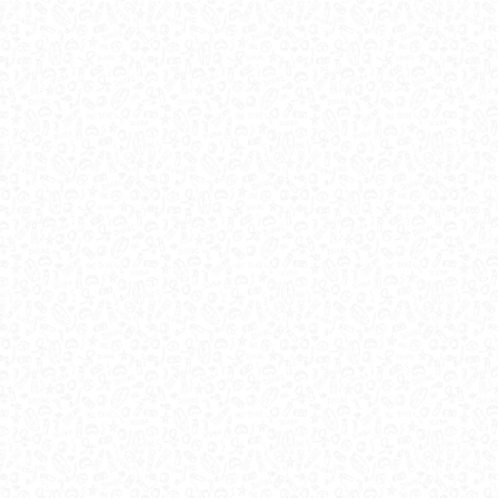
GALLERY
PULIZIA DEL LAGO A PORTESE CON
PLASTIC FREE | ATIS DIVING CLUB
327