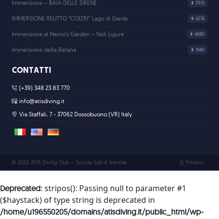
Immersione – BAIA DELLE SIRENE
3310
IMMERSIONE RELITTO “COLTRI” Lago di Garda
4274
Immersione al Nemo’s Garden – Noli Ligure
4680
Immersione della Befana
1680
CONTATTI
(+39) 348 23 83 770
info@atisdiving.it
Via Staffali, 7 - 37062 Dossobuono (VR) Italy
YouTube
Facebook
© 2026 ATIS Diving Club – Scuola Sub A Verona.
Privacy
: stripos(): Passing null to parameter #1
Deprecated
($haystack) of type string is deprecated in
/home/u196550205/domains/atisdiving.it/public_html/wp-