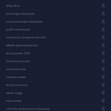
deep dive
1
psicologia subacquea
1
corso psicologia subacquea
1
profili immersione
1
immersioni ricreative tecniche
1
tabelle decompressione
1
diving estate 2025
1
kit primo soccorso
1
sicurezza mare
1
vacanze estate
1
diving sicurezza
1
salute viaggi
1
mare estate
1
controllo attrezzatura subacquea
1