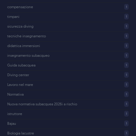
compensazione
1
timpani
1
sicurezza diving
1
tecniche insegnamento
1
didattica immersioni
1
insegnamento subacqueo
1
Guida subacquea
1
Diving center
1
Lavoro nel mare
1
Normativa
1
Nuova normativa subacquea 2026i a rischio
1
istruttore
1
Bajau
1
Biologia lacustre
1